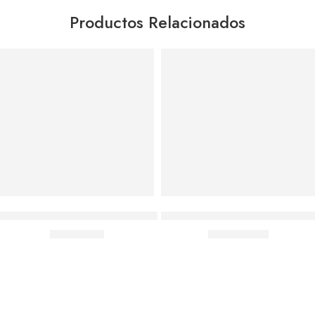
Productos Relacionados
Agregar al carrito
Agregar al carrito
Pack 12 Pelotas Antiestres Diseños Sensorial Terapia Kine
Pack 100 Pelotas Plásticas Para 
$
9,990.00
$
10,690.00