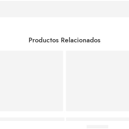
Productos Relacionados
Leer más
Agregar al carrito
Gorila De Juguete Anti Estrés Viral Tiktok Sensorial
Juguetes Para Bebés, Juego De 
$
3,790.00