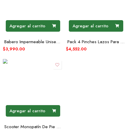
Agregar al carrito
Agregar al carrito
Babero Impermeable Unisex Diseño Conejito En Avioneta
Pack 4 Pinches Lazos Para Niña Variedad De Colores
$
3,990.00
$
4,552.00
Agregar al carrito
Scooter Monopatín De Pie Plegable Ajustable Jovenes Adultos