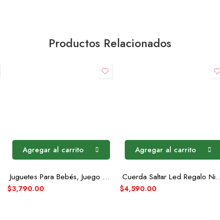
Productos Relacionados
Agregar al carrito
Agregar al carrito
Juguetes Para Bebés, Juego De Raquetas De Tenis Seguro
Cuerda Saltar Led Regalo Niñ
$
3,790.00
$
4,590.00