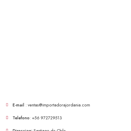
E-mail
: ventas@importadorajordania.com
Telefono
: +56 972729513
Direccion:
Santiago de Chile