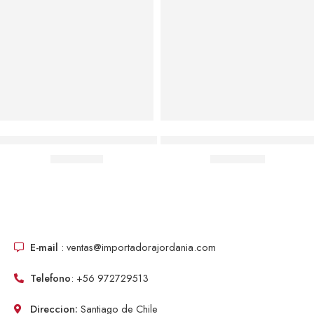
Agregar al carrito
Agregar al carrito
Juguetes Para Bebés, Juego De Raquetas De Tenis Seguro
Pack 2 Cubos Rubik 3×3 Grand
$
3,790.00
$
6,990.00
E-mail
: ventas@importadorajordania.com
Telefono
: +56 972729513
Direccion:
Santiago de Chile