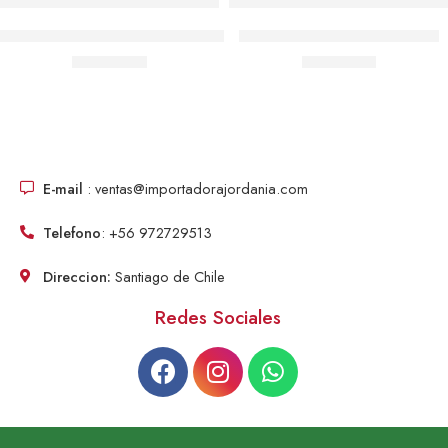
Tester Proba D Voltaje 3 En 1 Ac/dc Para Electrónica Técnico
Destornillador 6x125nm Paleta
$
4,790.00
$
3,192.00
E-mail
: ventas@importadorajordania.com
Telefono
: +56 972729513
Direccion:
Santiago de Chile
Redes Sociales