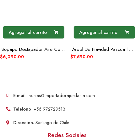
Agregar al carrito
Agregar al carrito
Sopapo Destapador Aire Comprimido Baño Wc Cañerias
Árbol De Navidad Pascua 1.5 Metros Verde
$
6,090.00
$
7,590.00
E-mail
: ventas@importadorajordania.com
Telefono
: +56 972729513
Direccion:
Santiago de Chile
Redes Sociales