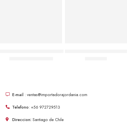
Agregar al carrito
Agregar al carrito
Prueba Cartas Pokémon 10 Sobres 100 Cartas En Total, Sellados
Pack 10 Laminas Trampa Atrapa 
$
6,990.00
$
9,990.00
$
8,500.00
E-mail
: ventas@importadorajordania.com
Telefono
: +56 972729513
Direccion:
Santiago de Chile