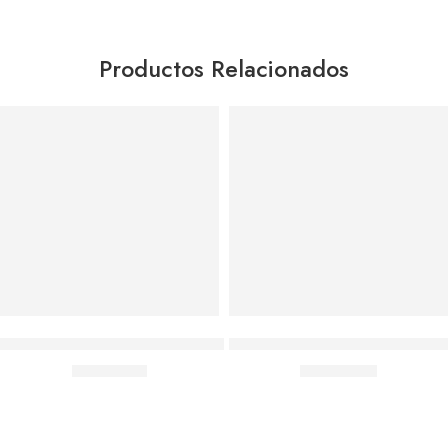
Productos Relacionados
Agregar al carrito
Agregar al carrito
Capa De Lluvia Impermeable Talla Única Bolsa Poncho
Set Esponjas De Maquillaje Blen
$
2,392.00
$
2,990.00