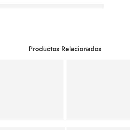
Productos Relacionados
Agregar al carrito
Agregar al carrito
Cerradura / Chapa Para Puerta Casa / Oficina / Dormitorio Ca
Péndulo De Newton Decoracion D