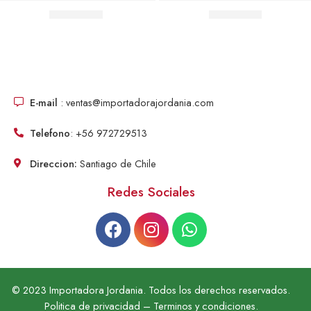
$
9,990.00
$
3,699.00
E-mail
: ventas@importadorajordania.com
Telefono
: +56 972729513
Direccion:
Santiago de Chile
Redes Sociales
© 2023 Importadora Jordania. Todos los derechos reservados.
Politica de privacidad – Terminos y condiciones.