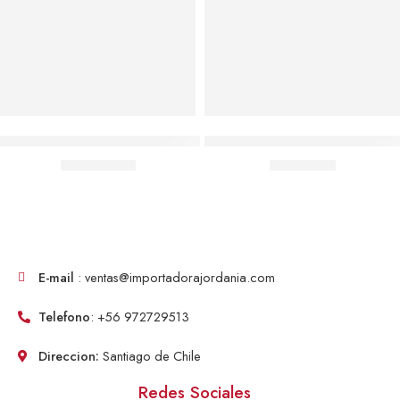
Agregar al carrito
Agregar al carrito
Capa + Mascara Anonymous Hacker Disfraz Halloween
Sangre Falsa 500ml Para Hallow
$
10,590.00
$
4,792.00
E-mail
: ventas@importadorajordania.com
Telefono
: +56 972729513
Direccion:
Santiago de Chile
Redes Sociales