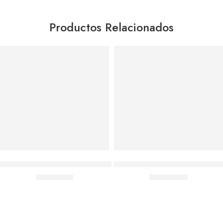
Productos Relacionados
Agregar al carrito
Agregar al carrito
Pack Limpia Ollas Multiuso Crema Magic + Pack De Esponjas
Peluche Palta Kawaii Almohada 
$
5,390.00
$
4,990.00