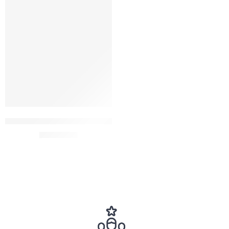
Agregar al carrito
Invisible Bra Levanta Busto Sostén Sujetador Brasier Straple
$
3,790.00