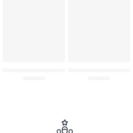
Agregar al carrito
Agregar al carrito
Cortador De Pastillas Organizador Divisor Dosificador
Pack 4 Pastillas + 12 Barra Des
$
1,590.00
$
5,592.00