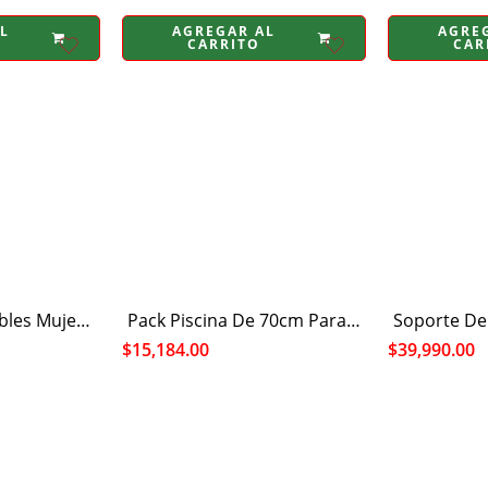
L
AGREGAR AL
AGRE
CARRITO
CAR
Botas Impermeables Mujer Chiporro Invierno Temporada
Pack Piscina De 70cm Para Bebés + 100 Pelotas Para Piscina
$
15,184.00
$
39,990.00