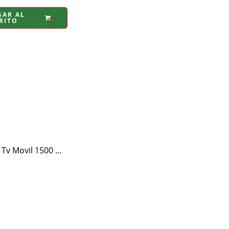
GAR AL
RITO
Soporte De Tv Movil 1500 Mobile Tv Trolley 32 – 75