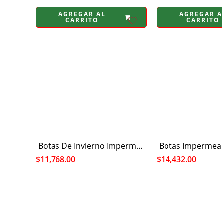
AGREGAR AL
AGREGAR A
CARRITO
CARRITO
Botas De Invierno Impermeable Para Niños Botas Térmicas
$
11,768.00
$
14,432.00