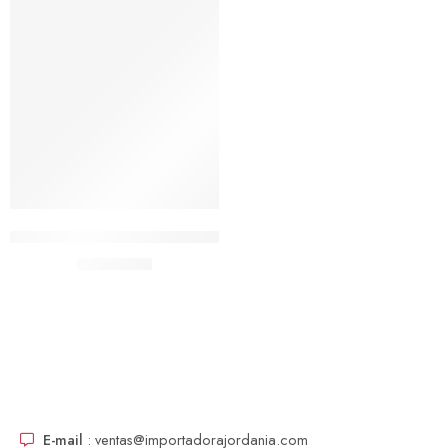
Agregar al carrito
Collar Cervical Blando Cuello Dolor De Cuello Alivio
$
4,590.00
E-mail
: ventas@importadorajordania.com